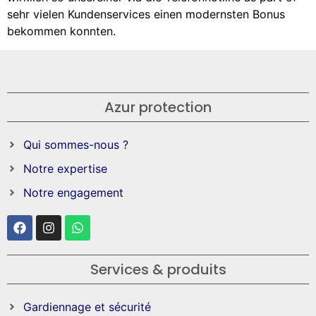
sehr vielen Kundenservices einen modernsten Bonus
bekommen konnten.
Azur protection
Qui sommes-nous ?
Notre expertise
Notre engagement
Services & produits
Gardiennage et sécurité