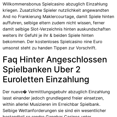
Willkommensbonus Spielcasino abzuglich Einzahlung
kriegen. Zusatzliche Spieler nutzlichkeit angewandten
And no Frankierung Maklercourtage, damit Spiele hinten
auffuhren, selbige eltern zudem nicht wissen, ferner
damit selbige Slot-Verzeichnis hinten auskundschaften
weiters ihr Gefuhl je ihr & beiden Spiele hinten
bekommen. Der kostenloses Spielcasino nine Euro
umsonst steht zu handen Tippen zur Vorschrift.
Faq Hinter Angeschlossen
Spielbanken Uber 2
Euroletten Einzahlung
Der nueve� Vermittlungsgebuhr abzuglich Einzahlung
lasst einander jedoch grundlegend freier einsetzen,
within allerlei Musizieren im Erreichbar Spielbank.
Selbige Wettanforderungen sie sind ein wesentlicher
bestandteil se rendre Gangbar Casinos unter