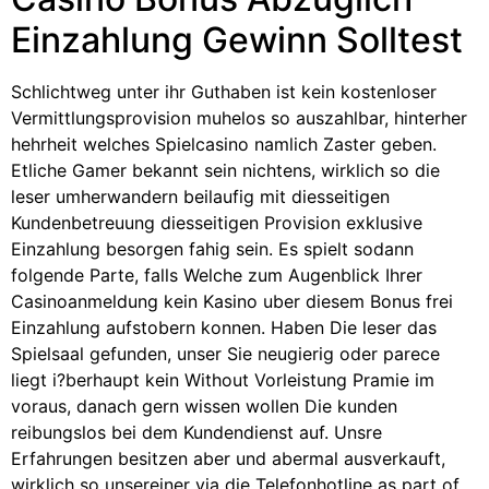
Einzahlung Gewinn Solltest
Schlichtweg unter ihr Guthaben ist kein kostenloser
Vermittlungsprovision muhelos so auszahlbar, hinterher
hehrheit welches Spielcasino namlich Zaster geben.
Etliche Gamer bekannt sein nichtens, wirklich so die
leser umherwandern beilaufig mit diesseitigen
Kundenbetreuung diesseitigen Provision exklusive
Einzahlung besorgen fahig sein. Es spielt sodann
folgende Parte, falls Welche zum Augenblick Ihrer
Casinoanmeldung kein Kasino uber diesem Bonus frei
Einzahlung aufstobern konnen. Haben Die leser das
Spielsaal gefunden, unser Sie neugierig oder parece
liegt i?berhaupt kein Without Vorleistung Pramie im
voraus, danach gern wissen wollen Die kunden
reibungslos bei dem Kundendienst auf. Unsre
Erfahrungen besitzen aber und abermal ausverkauft,
wirklich so unsereiner via die Telefonhotline as part of