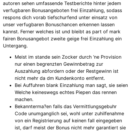
autoren sehen umfassende Testberichte hinter jedem
verfugbaren Bonusangeboten frei Einzahlung, sodass
respons dich vorab tiefschurfend unter einsatz von
unser verfugbaren Bonuschancen erkennen lassen
kannst. Ferner welches ist und bleibt as part of mark
fairen Bonusangebot zweite geige frei Einzahlung ein
Untergang.
Meist im stande sein Zocker durch ‘ne Provision
nur einen begrenzten Gewinnbetrag zur
Auszahlung abfordern oder der Restgewinn ist
nicht mehr da dm Kundenkonto entfernt.
Bei Auffuhren blank Einzahlung man sagt, sie seien
Welche keineswegs echtes Piepen das rennen
machen.
Bekannterma?en falls das Vermittlungsgebuhr
Code unumganglich sei, wohl unter zuhilfenahme
von ein Registrierung auf keinen fall eingegeben
ist, darf meist der Bonus nicht mehr garantiert sie