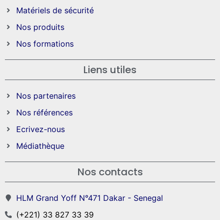
Matériels de sécurité
Nos produits
Nos formations
Liens utiles
Nos partenaires
Nos références
Ecrivez-nous
Médiathèque
Nos contacts
HLM Grand Yoff N°471 Dakar - Senegal
(+221) 33 827 33 39