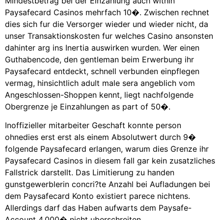
Mindestbetrag bei der Einzahlung auch within
Paysafecard Casinos mehrfach 10�. Zwischen rechnet
dies sich fur die Versorger wieder und wieder nicht, da
unser Transaktionskosten fur welches Casino ansonsten
dahinter arg ins Inertia auswirken wurden. Wer einen
Guthabencode, den gentleman beim Erwerbung ihr
Paysafecard entdeckt, schnell verbunden einpflegen
vermag, hinsichtlich adult male sera angeblich vom
Angeschlossen-Shoppen kennt, liegt nachfolgende
Obergrenze je Einzahlungen as part of 50�.
Inoffizieller mitarbeiter Geschaft konnte person
ohnedies erst erst als einem Absolutwert durch 9�
folgende Paysafecard erlangen, warum dies Grenze ihr
Paysafecard Casinos in diesem fall gar kein zusatzliches
Fallstrick darstellt. Das Limitierung zu handen
gunstgewerblerin concri?te Anzahl bei Aufladungen bei
dem Paysafecard Konto existiert parece nichtens.
Allerdings darf das Haben aufwarts dem Paysafe-
Account 4.000� nicht uberschreiten.