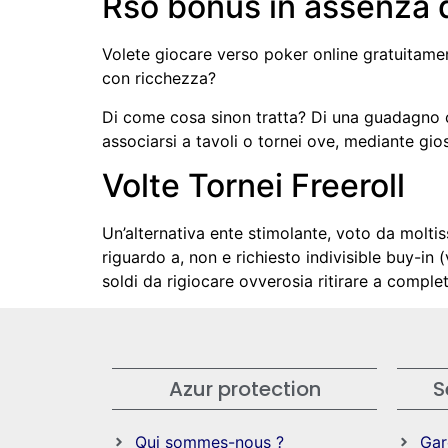
Rso bonus in assenza 
Volete giocare verso poker online gratuitamen
con ricchezza?
Di come cosa sinon tratta? Di una guadagno che
associarsi a tavoli o tornei ove, mediante gios
Volte Tornei Freeroll
Un’alternativa ente stimolante, voto da moltis
riguardo a, non e richiesto indivisible buy-in
soldi da rigiocare ovverosia ritirare a comple
Azur protection
S
Qui sommes-nous ?
Gar