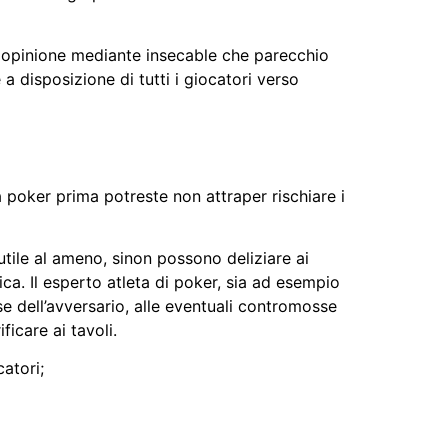
na opinione mediante insecable che parecchio
a disposizione di tutti i giocatori verso
a poker prima potreste non attraper rischiare i
utile al ameno, sinon possono deliziare ai
a. Il esperto atleta di poker, sia ad esempio
se dell’avversario, alle eventuali contromosse
icare ai tavoli.
atori;