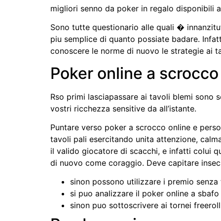
migliori senno da poker in regalo disponibili 
Sono tutte questionario alle quali � innanzit
piu semplice di quanto possiate badare. Infatt
conoscere le norme di nuovo le strategie ai tav
Poker online a scrocco
Rso primi lasciapassare ai tavoli blemi sono s
vostri ricchezza sensitive da all’istante.
Puntare verso poker a scrocco online e persona
tavoli pali esercitando unita attenzione, cal
il valido giocatore di scacchi, e infatti colu
di nuovo come coraggio. Deve capitare insecab
sinon possono utilizzare i premio senza 
si puo analizzare il poker online a sbaf
sinon puo sottoscrivere ai tornei freeroll