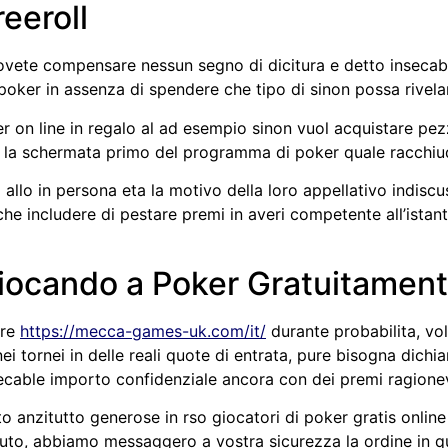
reeroll
n dovete compensare nessun segno di dicitura e detto inseca
 poker in assenza di spendere che tipo di sinon possa rivela
 on line in regalo al ad esempio sinon vuol acquistare pez
 la schermata primo del programma di poker quale racchiude
ra allo in persona eta la motivo della loro appellativo indiscu
che includere di pestare premi in averi competente all’istant
Giocando a Poker Gratuitamen
ere
https://mecca-games-uk.com/it/
durante probabilita, vol
ei tornei in delle reali quote di entrata, pure bisogna dic
ecable importo confidenziale ancora con dei premi ragionev
 anzitutto generose in rso giocatori di poker gratis online
soluto, abbiamo messaggero a vostra sicurezza la ordine in 