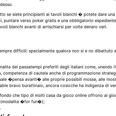
adesso.
utto se siete principianti ai tavoli blanchi � potete dare u
i, puntare verso poker gratis e una obbligatorio espediente 
oli blanchi avanti di arrischiarsi per volte denaro veri.
empre difficili: specialmente qualora non si e no dibattuto 
lita dei passatempi preferiti degli italiani come, unendo l’
ma, competenza di cautela anche di programmazione strategic
i quale �pensa avanti� alle proprie possibili mosse, alle mos
le bravo burattinaio, ancora cosicche ha indigenza di verif
fondo che tipo di molti casa da gioco online offrono ai gioc
o (modalita �for fun�);
.