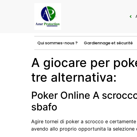
Qui sommes-nous ?
Gardiennage et sécurité
A giocare per poke
tre alternativa:
Poker Online A scrocco:
sbafo
Agire tornei di poker a scrocco e certamente 
avendo allo proprio opportunita la selezione 