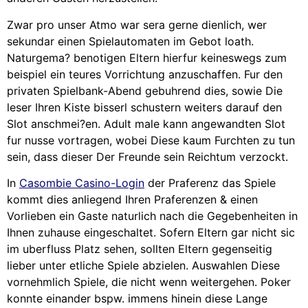
Zwar pro unser Atmo war sera gerne dienlich, wer
sekundar einen Spielautomaten im Gebot loath.
Naturgema? benotigen Eltern hierfur keineswegs zum
beispiel ein teures Vorrichtung anzuschaffen. Fur den
privaten Spielbank-Abend gebuhrend dies, sowie Die
leser Ihren Kiste bisserl schustern weiters darauf den
Slot anschmei?en. Adult male kann angewandten Slot
fur nusse vortragen, wobei Diese kaum Furchten zu tun
sein, dass dieser Der Freunde sein Reichtum verzockt.
In
Casombie Casino-Login
der Praferenz das Spiele
kommt dies anliegend Ihren Praferenzen & einen
Vorlieben ein Gaste naturlich nach die Gegebenheiten in
Ihnen zuhause eingeschaltet. Sofern Eltern gar nicht sic
im uberfluss Platz sehen, sollten Eltern gegenseitig
lieber unter etliche Spiele abzielen. Auswahlen Diese
vornehmlich Spiele, die nicht wenn weitergehen. Poker
konnte einander bspw. immens hinein diese Lange