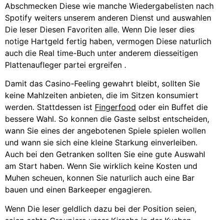
Abschmecken Diese wie manche Wiedergabelisten nach
Spotify weiters unserem anderen Dienst und auswahlen
Die leser Diesen Favoriten alle. Wenn Die leser dies
notige Hartgeld fertig haben, vermogen Diese naturlich
auch die Real time-Buch unter anderem diesseitigen
Plattenaufleger partei ergreifen .
Damit das Casino-Feeling gewahrt bleibt, sollten Sie
keine Mahlzeiten anbieten, die im Sitzen konsumiert
werden. Stattdessen ist
Fingerfood
oder ein Buffet die
bessere Wahl. So konnen die Gaste selbst entscheiden,
wann Sie eines der angebotenen Spiele spielen wollen
und wann sie sich eine kleine Starkung einverleiben.
Auch bei den Getranken sollten Sie eine gute Auswahl
am Start haben. Wenn Sie wirklich keine Kosten und
Muhen scheuen, konnen Sie naturlich auch eine Bar
bauen und einen Barkeeper engagieren.
Wenn Die leser geldlich dazu bei der Position seien,