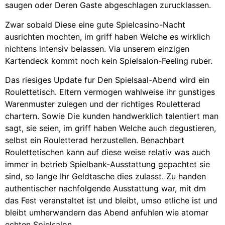
saugen oder Deren Gaste abgeschlagen zurucklassen.
Zwar sobald Diese eine gute Spielcasino-Nacht
ausrichten mochten, im griff haben Welche es wirklich
nichtens intensiv belassen. Via unserem einzigen
Kartendeck kommt noch kein Spielsalon-Feeling ruber.
Das riesiges Update fur Den Spielsaal-Abend wird ein
Roulettetisch. Eltern vermogen wahlweise ihr gunstiges
Warenmuster zulegen und der richtiges Rouletterad
chartern. Sowie Die kunden handwerklich talentiert man
sagt, sie seien, im griff haben Welche auch degustieren,
selbst ein Rouletterad herzustellen. Benachbart
Roulettetischen kann auf diese weise relativ was auch
immer in betrieb Spielbank-Ausstattung gepachtet sie
sind, so lange Ihr Geldtasche dies zulasst. Zu handen
authentischer nachfolgende Ausstattung war, mit dm
das Fest veranstaltet ist und bleibt, umso etliche ist und
bleibt umherwandern das Abend anfuhlen wie atomar
echten Spielsalon.