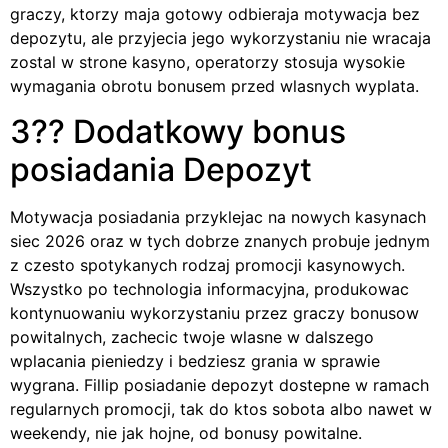
graczy, ktorzy maja gotowy odbieraja motywacja bez
depozytu, ale przyjecia jego wykorzystaniu nie wracaja
zostal w strone kasyno, operatorzy stosuja wysokie
wymagania obrotu bonusem przed wlasnych wyplata.
3?? Dodatkowy bonus
posiadania Depozyt
Motywacja posiadania przyklejac na nowych kasynach
siec 2026 oraz w tych dobrze znanych probuje jednym
z czesto spotykanych rodzaj promocji kasynowych.
Wszystko po technologia informacyjna, produkowac
kontynuowaniu wykorzystaniu przez graczy bonusow
powitalnych, zachecic twoje wlasne w dalszego
wplacania pieniedzy i bedziesz grania w sprawie
wygrana. Fillip posiadanie depozyt dostepne w ramach
regularnych promocji, tak do ktos sobota albo nawet w
weekendy, nie jak hojne, od bonusy powitalne.