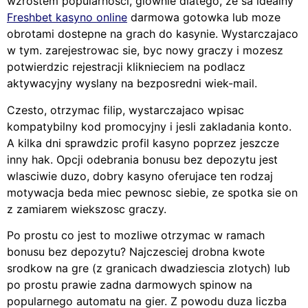
wzrostem popularnosci, glownie dlatego, ze sa idealny
Freshbet kasyno online
darmowa gotowka lub moze
obrotami dostepne na grach do kasynie. Wystarczajaco
w tym. zarejestrowac sie, byc nowy graczy i mozesz
potwierdzic rejestracji kliknieciem na podlacz
aktywacyjny wyslany na bezposredni wiek-mail.
Czesto, otrzymac filip, wystarczajaco wpisac
kompatybilny kod promocyjny i jesli zakladania konto.
A kilka dni sprawdzic profil kasyno poprzez jeszcze
inny hak. Opcji odebrania bonusu bez depozytu jest
wlasciwie duzo, dobry kasyno oferujace ten rodzaj
motywacja beda miec pewnosc siebie, ze spotka sie on
z zamiarem wiekszosc graczy.
Po prostu co jest to mozliwe otrzymac w ramach
bonusu bez depozytu? Najczesciej drobna kwote
srodkow na gre (z granicach dwadziescia zlotych) lub
po prostu prawie zadna darmowych spinow na
popularnego automatu na gier. Z powodu duza liczba