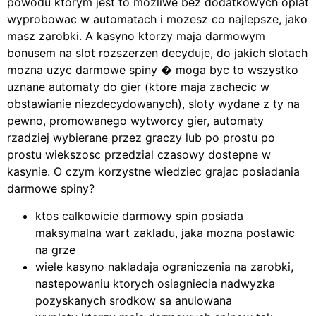
powodu ktorym jest to mozliwe bez dodatkowych oplat
wyprobowac w automatach i mozesz co najlepsze, jako
masz zarobki. A kasyno ktorzy maja darmowym
bonusem na slot rozszerzen decyduje, do jakich slotach
mozna uzyc darmowe spiny � moga byc to wszystko
uznane automaty do gier (ktore maja zachecic w
obstawianie niezdecydowanych), sloty wydane z ty na
pewno, promowanego wytworcy gier, automaty
rzadziej wybierane przez graczy lub po prostu po
prostu wiekszosc przedzial czasowy dostepne w
kasynie. O czym korzystne wiedziec grajac posiadania
darmowe spiny?
ktos calkowicie darmowy spin posiada
maksymalna wart zakladu, jaka mozna postawic
na grze
wiele kasyno nakladaja ograniczenia na zarobki,
nastepowaniu ktorych osiagniecia nadwyzka
pozyskanych srodkow sa anulowana