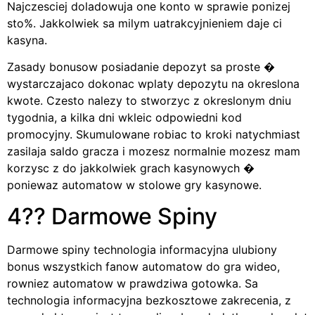
Najczesciej doladowuja one konto w sprawie ponizej
sto%. Jakkolwiek sa milym uatrakcyjnieniem daje ci
kasyna.
Zasady bonusow posiadanie depozyt sa proste �
wystarczajaco dokonac wplaty depozytu na okreslona
kwote. Czesto nalezy to stworzyc z okreslonym dniu
tygodnia, a kilka dni wkleic odpowiedni kod
promocyjny. Skumulowane robiac to kroki natychmiast
zasilaja saldo gracza i mozesz normalnie mozesz mam
korzysc z do jakkolwiek grach kasynowych �
poniewaz automatow w stolowe gry kasynowe.
4?? Darmowe Spiny
Darmowe spiny technologia informacyjna ulubiony
bonus wszystkich fanow automatow do gra wideo,
rowniez automatow w prawdziwa gotowka. Sa
technologia informacyjna bezkosztowe zakrecenia, z