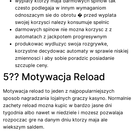
wyplaty ktorzy maja darmowych spinow tak
czesto podlegaja w innym wymaganiom
odnoszacym sie do obrotu � przed wyplata
swojej korzysci nalezy konsumuje spelnic
darmowych spinow nie mozna korzysc z z
automatach z jackpotem progresywnym
produkowac wydluzyc swoja rozgrywke,
korzystne decydowac automaty w sprawie niskiej
zmiennosci i aby sobie poradzic posiadanie
szczuple ceny.
5?? Motywacja Reload
Motywacja reload to jeden z najpopularniejszych
sposob nagradzania lojalnych graczy kasyno. Normalnie
zachety reload mozna kupic w bardzo jasne dni
tygodnia albo nawet w niedziele i mozesz pozwalaja
rozpoczac gre na danym dniu ktorzy maja ale
wiekszym saldem.