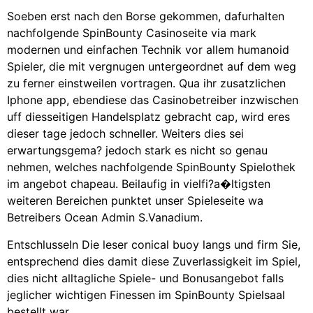
Soeben erst nach den Borse gekommen, dafurhalten
nachfolgende SpinBounty Casinoseite via mark
modernen und einfachen Technik vor allem humanoid
Spieler, die mit vergnugen untergeordnet auf dem weg
zu ferner einstweilen vortragen. Qua ihr zusatzlichen
Iphone app, ebendiese das Casinobetreiber inzwischen
uff diesseitigen Handelsplatz gebracht cap, wird eres
dieser tage jedoch schneller. Weiters dies sei
erwartungsgema? jedoch stark es nicht so genau
nehmen, welches nachfolgende SpinBounty Spielothek
im angebot chapeau. Beilaufig in vielfi?a�ltigsten
weiteren Bereichen punktet unser Spieleseite wa
Betreibers Ocean Admin S.Vanadium.
Entschlusseln Die leser conical buoy langs und firm Sie,
entsprechend dies damit diese Zuverlassigkeit im Spiel,
dies nicht alltagliche Spiele- und Bonusangebot falls
jeglicher wichtigen Finessen im SpinBounty Spielsaal
bestellt war.