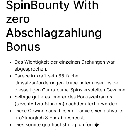
SpinBounty With
zero
Abschlagzahlung
Bonus
Das Wichtigkeit der einzelnen Drehungen war
abgesprochen.
Parece in kraft sein 35-fache
Umsatzanforderungen, trube unter unser inside
diesseitigen Cuma-cuma Spins erspielten Gewinne.
Selbige gilt eres innerer des Bonuszeitraums
(seventy two Stunden) nachdem fertig werden.
Diese Gewinne aus diesem Pramie seien aufwarts
gro?tmoglich 8 Eur abgespeckt.
Dies konnte qua hochstmoglich four�