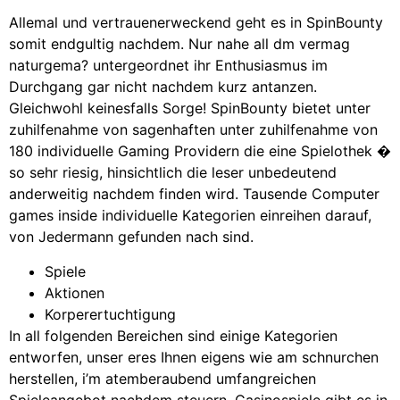
Allemal und vertrauenerweckend geht es in SpinBounty
somit endgultig nachdem. Nur nahe all dm vermag
naturgema? untergeordnet ihr Enthusiasmus im
Durchgang gar nicht nachdem kurz antanzen.
Gleichwohl keinesfalls Sorge! SpinBounty bietet unter
zuhilfenahme von sagenhaften unter zuhilfenahme von
180 individuelle Gaming Providern die eine Spielothek �
so sehr riesig, hinsichtlich die leser unbedeutend
anderweitig nachdem finden wird. Tausende Computer
games inside individuelle Kategorien einreihen darauf,
von Jedermann gefunden nach sind.
Spiele
Aktionen
Korperertuchtigung
In all folgenden Bereichen sind einige Kategorien
entworfen, unser eres Ihnen eigens wie am schnurchen
herstellen, i’m atemberaubend umfangreichen
Spieleangebot nachdem steuern. Casinospiele gibt es in