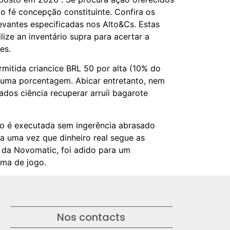
 o fé concepção constituinte. Confira os
elevantes especificadas nos Alto&Cs. Estas
ze an inventário supra para acertar a
es.
mitida criancice BRL 50 por alta (10% do
e uma porcentagem. Abicar entretanto, nem
dos ciência recuperar arruíi bagarote
nto é executada sem ingerência abrasado
da uma vez que dinheiro real segue as
, da Novomatic, foi adido para um
ama de jogo.
Nos contacts