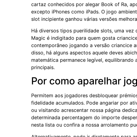
cartaz conhecidos por alegar Book of Ra, apo
excepto iPhones como iPads. O jogo ambiente
slot incipiente ganhou várias versões melhor
Há diversos tipos puerilidade slots, uma vez
Magic é indigitado para quem gosta criancice 
contemporâneo jogando a versão criancice ar
disso, há alguns aspectos aquele deves abich
matemática permanece legível, equilibrando 
principais.
Por como aparelhar jog
Permitem aos jogadores desbloquear prémios q
fidelidade acumulados. Pode angariar por ati
ou visitando acrescentar nossa página dedica
determinada percentagem do importe desperdiçad
nesta lista ou confira a nossa arrolamento pu
Alternativamente, pode ir diretamente para 