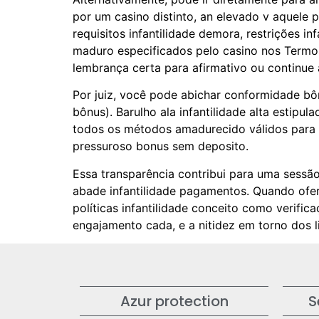
por um casino distinto, an elevado v aquele 
requisitos infantilidade demora, restrições in
maduro especificados pelo casino nos Termos
lembrança certa para afirmativo ou continu
Por juiz, você pode abichar conformidade bô
bônus). Barulho ala infantilidade alta estip
todos os métodos amadurecido válidos para to
pressuroso bonus sem deposito.
Essa transparência contribui para uma sessã
abade infantilidade pagamentos. Quando ofere
políticas infantilidade conceito como verifi
engajamento cada, e a nitidez em torno dos l
Azur protection
S