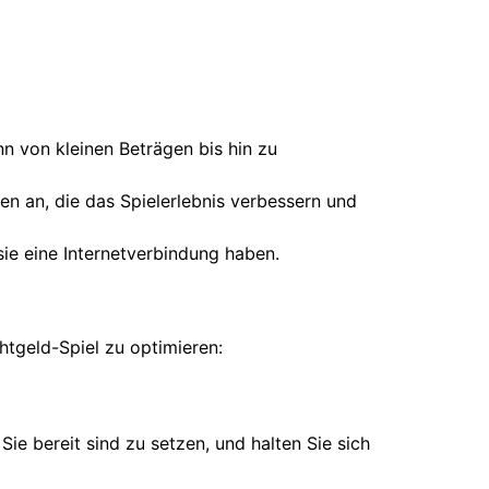
nn von kleinen Beträgen bis hin zu
nen an, die das Spielerlebnis verbessern und
 sie eine Internetverbindung haben.
chtgeld-Spiel zu optimieren:
Sie bereit sind zu setzen, und halten Sie sich