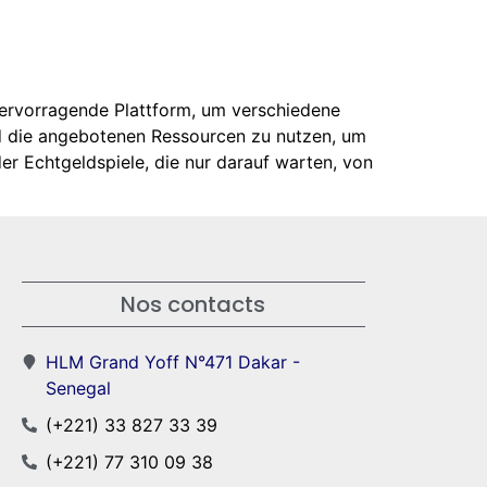
 hervorragende Plattform, um verschiedene
nd die angebotenen Ressourcen zu nutzen, um
er Echtgeldspiele, die nur darauf warten, von
Nos contacts
HLM Grand Yoff N°471 Dakar -
Senegal
(+221) 33 827 33 39
(+221) 77 310 09 38