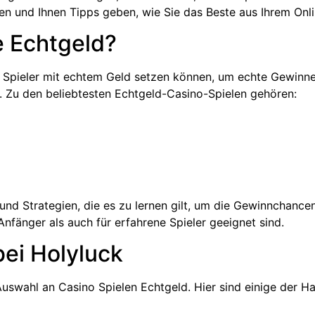
en und Ihnen Tipps geben, wie Sie das Beste aus Ihrem Onl
e Echtgeld?
n Spieler mit echtem Geld setzen können, um echte Gewinne 
n. Zu den beliebtesten Echtgeld-Casino-Spielen gehören:
und Strategien, die es zu lernen gilt, um die Gewinnchancen
Anfänger als auch für erfahrene Spieler geeignet sind.
 bei Holyluck
Auswahl an Casino Spielen Echtgeld. Hier sind einige der H