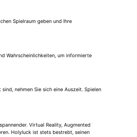
lichen Spielraum geben und Ihre
 und Wahrscheinlichkeiten, um informierte
st sind, nehmen Sie sich eine Auszeit. Spielen
 spannender. Virtual Reality, Augmented
en. Holyluck ist stets bestrebt, seinen