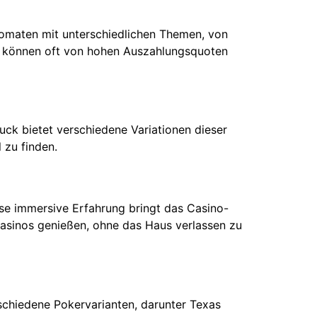
utomaten mit unterschiedlichen Themen, von
er können oft von hohen Auszahlungsquoten
luck bietet verschiedene Variationen dieser
 zu finden.
ese immersive Erfahrung bringt das Casino-
Casinos genießen, ohne das Haus verlassen zu
rschiedene Pokervarianten, darunter Texas