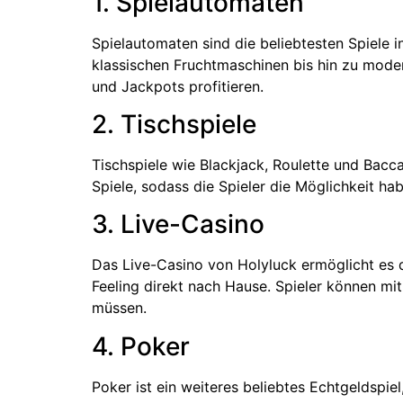
1. Spielautomaten
Spielautomaten sind die beliebtesten Spiele 
klassischen Fruchtmaschinen bis hin zu mode
und Jackpots profitieren.
2. Tischspiele
Tischspiele wie Blackjack, Roulette und Bacca
Spiele, sodass die Spieler die Möglichkeit hab
3. Live-Casino
Das Live-Casino von Holyluck ermöglicht es d
Feeling direkt nach Hause. Spieler können mi
müssen.
4. Poker
Poker ist ein weiteres beliebtes Echtgeldspie