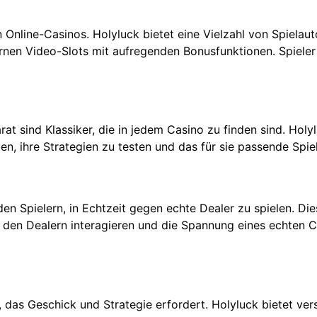
in Online-Casinos. Holyluck bietet eine Vielzahl von Spiela
rnen Video-Slots mit aufregenden Bonusfunktionen. Spiel
rat sind Klassiker, die in jedem Casino zu finden sind. Holy
en, ihre Strategien zu testen und das für sie passende Spiel
en Spielern, in Echtzeit gegen echte Dealer zu spielen. Di
t den Dealern interagieren und die Spannung eines echten 
l, das Geschick und Strategie erfordert. Holyluck bietet ve