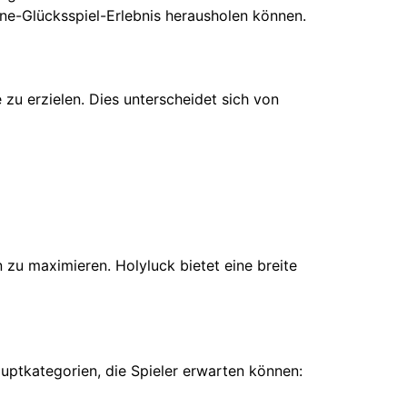
ine-Glücksspiel-Erlebnis herausholen können.
zu erzielen. Dies unterscheidet sich von
 zu maximieren. Holyluck bietet eine breite
auptkategorien, die Spieler erwarten können: