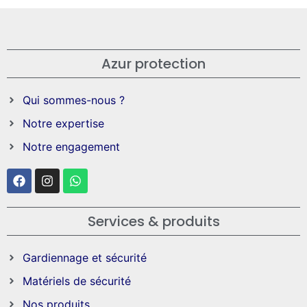
Azur protection
Qui sommes-nous ?
Notre expertise
Notre engagement
Services & produits
Gardiennage et sécurité
Matériels de sécurité
Nos produits