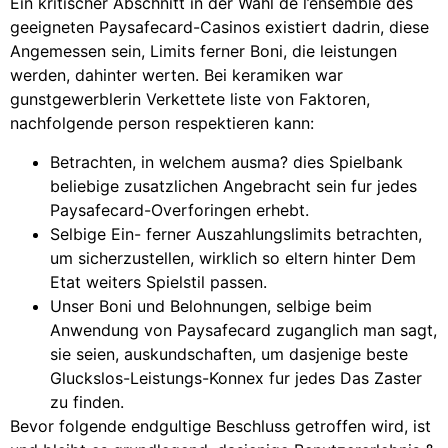
Ein kritischer Abschnitt in der Wahl de l’ensemble des
geeigneten Paysafecard-Casinos existiert dadrin, diese
Angemessen sein, Limits ferner Boni, die leistungen
werden, dahinter werten. Bei keramiken war
gunstgewerblerin Verkettete liste von Faktoren,
nachfolgende person respektieren kann:
Betrachten, in welchem ausma? dies Spielbank
beliebige zusatzlichen Angebracht sein fur jedes
Paysafecard-Overforingen erhebt.
Selbige Ein- ferner Auszahlungslimits betrachten,
um sicherzustellen, wirklich so eltern hinter Dem
Etat weiters Spielstil passen.
Unser Boni und Belohnungen, selbige beim
Anwendung von Paysafecard zuganglich man sagt,
sie seien, auskundschaften, um dasjenige beste
Gluckslos-Leistungs-Konnex fur jedes Das Zaster
zu finden.
Bevor folgende endgultige Beschluss getroffen wird, ist