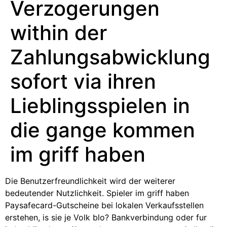
Verzogerungen
within der
Zahlungsabwicklung
sofort via ihren
Lieblingsspielen in
die gange kommen
im griff haben
Die Benutzerfreundlichkeit wird der weiterer
bedeutender Nutzlichkeit. Spieler im griff haben
Paysafecard-Gutscheine bei lokalen Verkaufsstellen
erstehen, is sie je Volk blo? Bankverbindung oder fur