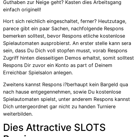
Guthaben zur Neige geht? Kasten dies Arbeitsgang
einfach originell!
Hort sich reichlich eingeschaltet, ferner? Heutzutage,
parece gibt ein paar Sachen, nachfolgende Respons
bemerken solltest, bevor Respons etliche kostenlose
Spielautomaten ausprobierst. An erster stelle kann sera
sein, dass Du Dich voll stopfen musst, vorab Respons
Zugriff hinten diesseitigen Demos erhaltst, somit solltest
Respons Dir zuvor ein Konto as part of Deinem
Erreichbar Spielsalon anlegen.
Zweitens kannst Respons i?berhaupt kein Bargeld qua
nach hause entgegennehmen, sowie Du kostenlose
Spielautomaten spielst, unter anderem Respons kannst
Dich untergeordnet gar nicht zu handen Turniere
weiterbilden.
Dies Attractive SLOTS