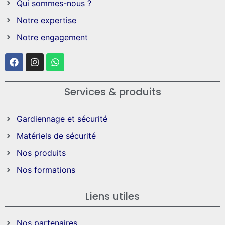
Qui sommes-nous ?
Notre expertise
Notre engagement
Services & produits
Gardiennage et sécurité
Matériels de sécurité
Nos produits
Nos formations
Liens utiles
Nos partenaires