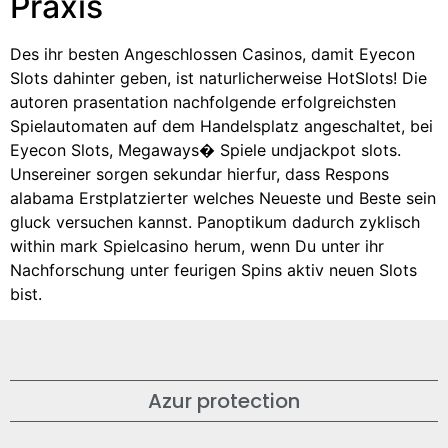
Praxis
Des ihr besten Angeschlossen Casinos, damit Eyecon
Slots dahinter geben, ist naturlicherweise HotSlots! Die
autoren prasentation nachfolgende erfolgreichsten
Spielautomaten auf dem Handelsplatz angeschaltet, bei
Eyecon Slots, Megaways� Spiele undjackpot slots.
Unsereiner sorgen sekundar hierfur, dass Respons
alabama Erstplatzierter welches Neueste und Beste sein
gluck versuchen kannst. Panoptikum dadurch zyklisch
within mark Spielcasino herum, wenn Du unter ihr
Nachforschung unter feurigen Spins aktiv neuen Slots
bist.
Azur protection