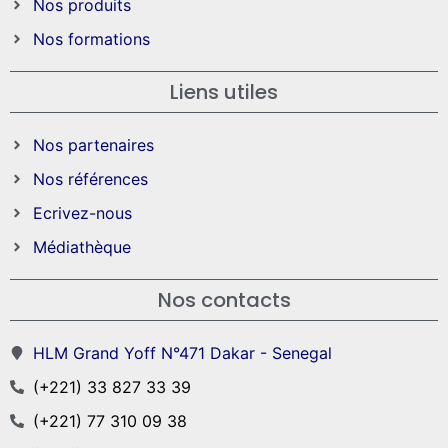
Nos produits
Nos formations
Liens utiles
Nos partenaires
Nos références
Ecrivez-nous
Médiathèque
Nos contacts
HLM Grand Yoff N°471 Dakar - Senegal
(+221) 33 827 33 39
(+221) 77 310 09 38