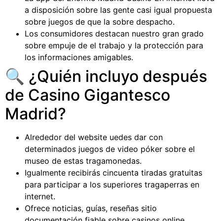
a disposición sobre las gente casi igual propuesta
sobre juegos de que la sobre despacho.
Los consumidores destacan nuestro gran grado
sobre empuje de el trabajo y la protección para
los informaciones amigables.
🔍 ¿Quién incluyo después
de Casino Gigantesco
Madrid?
Alrededor del website uedes dar con
determinados juegos de video póker sobre el
museo de estas tragamonedas.
Igualmente recibirás cincuenta tiradas gratuitas
para participar a los superiores tragaperras en
internet.
Ofrece noticias, guías, reseñas sitio
documentación fiable sobre casinos online