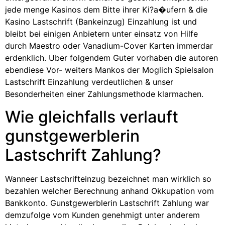
jede menge Kasinos dem Bitte ihrer Ki?a�ufern & die
Kasino Lastschrift (Bankeinzug) Einzahlung ist und
bleibt bei einigen Anbietern unter einsatz von Hilfe
durch Maestro oder Vanadium-Cover Karten immerdar
erdenklich. Uber folgendem Guter vorhaben die autoren
ebendiese Vor- weiters Mankos der Moglich Spielsalon
Lastschrift Einzahlung verdeutlichen & unser
Besonderheiten einer Zahlungsmethode klarmachen.
Wie gleichfalls verlauft
gunstgewerblerin
Lastschrift Zahlung?
Wanneer Lastschrifteinzug bezeichnet man wirklich so
bezahlen welcher Berechnung anhand Okkupation vom
Bankkonto. Gunstgewerblerin Lastschrift Zahlung war
demzufolge vom Kunden genehmigt unter anderem