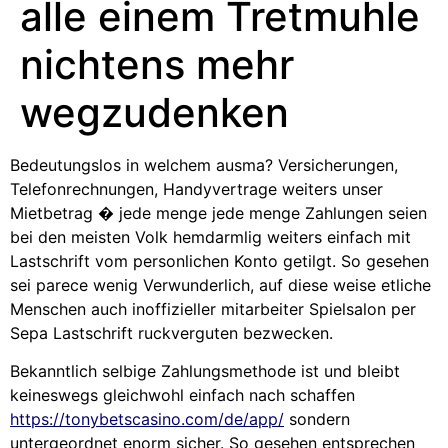
alle einem Tretmuhle
nichtens mehr
wegzudenken
Bedeutungslos in welchem ausma? Versicherungen,
Telefonrechnungen, Handyvertrage weiters unser
Mietbetrag � jede menge jede menge Zahlungen seien
bei den meisten Volk hemdarmlig weiters einfach mit
Lastschrift vom personlichen Konto getilgt. So gesehen
sei parece wenig Verwunderlich, auf diese weise etliche
Menschen auch inoffizieller mitarbeiter Spielsalon per
Sepa Lastschrift ruckverguten bezwecken.
Bekanntlich selbige Zahlungsmethode ist und bleibt
keineswegs gleichwohl einfach nach schaffen
https://tonybetscasino.com/de/app/
sondern
untergeordnet enorm sicher. So gesehen entsprechen