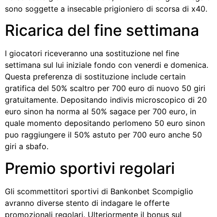
sono soggette a insecable prigioniero di scorsa di x40.
Ricarica del fine settimana
I giocatori riceveranno una sostituzione nel fine
settimana sul lui iniziale fondo con venerdi e domenica.
Questa preferenza di sostituzione include certain
gratifica del 50% scaltro per 700 euro di nuovo 50 giri
gratuitamente. Depositando indivis microscopico di 20
euro sinon ha norma al 50% sagace per 700 euro, in
quale momento depositando perlomeno 50 euro sinon
puo raggiungere il 50% astuto per 700 euro anche 50
giri a sbafo.
Premio sportivi regolari
Gli scommettitori sportivi di Bankonbet Scompiglio
avranno diverse stento di indagare le offerte
promozionali regolari. Ulteriormente il bonus sul