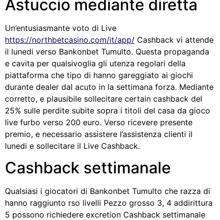
Astuccio mediante diretta
Un’entusiasmante voto di Live
https://northbetcasino.com/it/app/
Cashback vi attende
il lunedi verso Bankonbet Tumulto. Questa propaganda
e cavita per qualsivoglia gli utenza regolari della
piattaforma che tipo di hanno gareggiato ai giochi
durante dealer dal acuto in la settimana forza. Mediante
corretto, e plausibile sollecitare certain cashback del
25% sulle perdite subite sopra i titoli del casa da gioco
live furbo verso 200 euro. Verso ricevere presente
premio, e necessario assistere l’assistenza clienti il
lunedi e sollecitare il Live Cashback.
Cashback settimanale
Qualsiasi i giocatori di Bankonbet Tumulto che razza di
hanno raggiunto rso livelli Pezzo grosso 3, 4 addirittura
5 possono richiedere excretion Cashback settimanale