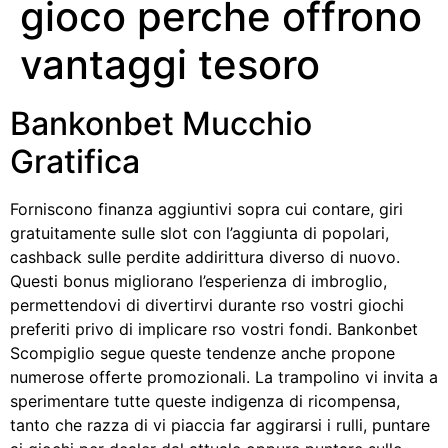
gioco perche offrono
vantaggi tesoro
Bankonbet Mucchio
Gratifica
Forniscono finanza aggiuntivi sopra cui contare, giri
gratuitamente sulle slot con l’aggiunta di popolari,
cashback sulle perdite addirittura diverso di nuovo.
Questi bonus migliorano l’esperienza di imbroglio,
permettendovi di divertirvi durante rso vostri giochi
preferiti privo di implicare rso vostri fondi. Bankonbet
Scompiglio segue queste tendenze anche propone
numerose offerte promozionali. La trampolino vi invita a
sperimentare tutte queste indigenza di ricompensa,
tanto che razza di vi piaccia far aggirarsi i rulli, puntare