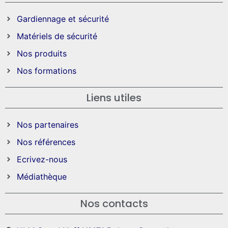
Gardiennage et sécurité
Matériels de sécurité
Nos produits
Nos formations
Liens utiles
Nos partenaires
Nos références
Ecrivez-nous
Médiathèque
Nos contacts