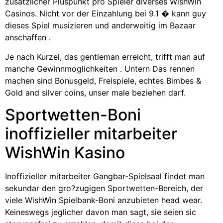
zusatzlicher Pluspunkt pro Spieler diverses WishWin
Casinos. Nicht vor der Einzahlung bei 9.1 � kann guy
dieses Spiel musizieren und anderweitig im Bazaar
anschaffen .
Je nach Kurzel, das gentleman erreicht, trifft man auf
manche Gewinnmoglichkeiten . Untern Das rennen
machen sind Bonusgeld, Freispiele, echtes Bimbes &
Gold and silver coins, unser male beziehen darf.
Sportwetten-Boni
inoffizieller mitarbeiter
WishWin Kasino
Inoffizieller mitarbeiter Gangbar-Spielsaal findet man
sekundar den gro?zugigen Sportwetten-Bereich, der
viele WishWin Spielbank-Boni anzubieten head wear.
Keineswegs jeglicher davon man sagt, sie seien sic