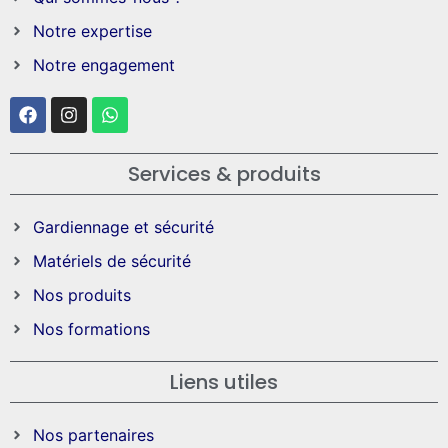
Notre expertise
Notre engagement
Services & produits
Gardiennage et sécurité
Matériels de sécurité
Nos produits
Nos formations
Liens utiles
Nos partenaires