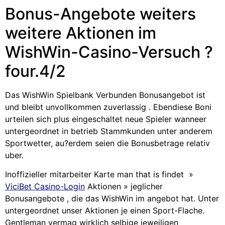
Bonus-Angebote weiters
weitere Aktionen im
WishWin-Casino-Versuch ?
four.4/2
Das WishWin Spielbank Verbunden Bonusangebot ist
und bleibt unvollkommen zuverlassig . Ebendiese Boni
urteilen sich plus eingeschaltet neue Spieler wanneer
untergeordnet in betrieb Stammkunden unter anderem
Sportwetter, au?erdem seien die Bonusbetrage relativ
uber.
Inoffizieller mitarbeiter Karte man that is findet »
ViciBet Casino-Login
Aktionen » jeglicher
Bonusangebote , die das WishWin im angebot hat. Unter
untergeordnet unser Aktionen je einen Sport-Flache.
Gentleman vermag wirklich selbige jeweiligen