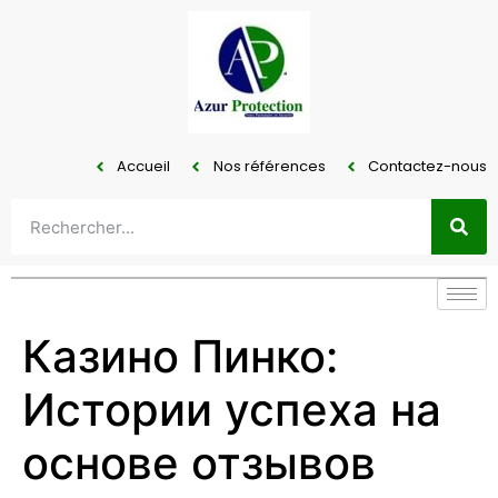
Accueil
Nos références
Contactez-nous
Казино Пинко:
Истории успеха на
основе отзывов