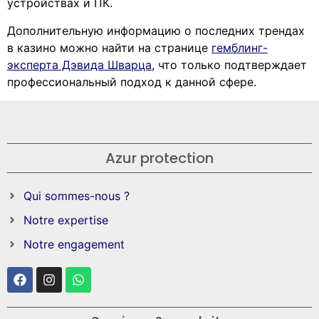
устройствах и ПК.
Дополнительную информацию о последних трендах
в казино можно найти на странице
гемблинг-
эксперта Дэвида Шварца
, что только подтверждает
профессиональный подход к данной сфере.
Azur protection
Qui sommes-nous ?
Notre expertise
Notre engagement