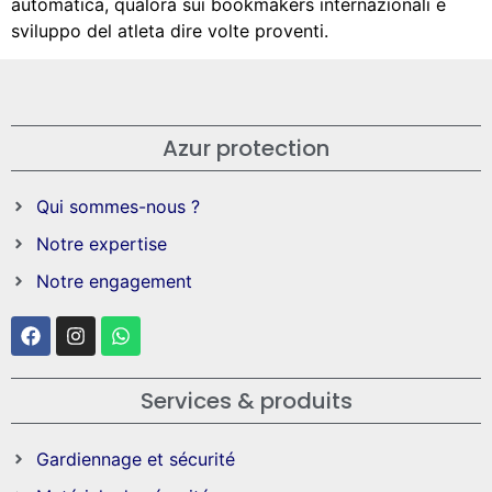
automatica, qualora sui bookmakers internazionali e
sviluppo del atleta dire volte proventi.
Azur protection
Qui sommes-nous ?
Notre expertise
Notre engagement
Services & produits
Gardiennage et sécurité