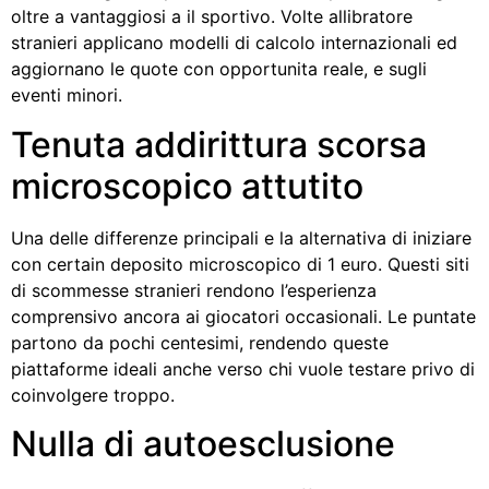
oltre a vantaggiosi a il sportivo. Volte allibratore
stranieri applicano modelli di calcolo internazionali ed
aggiornano le quote con opportunita reale, e sugli
eventi minori.
Tenuta addirittura scorsa
microscopico attutito
Una delle differenze principali e la alternativa di iniziare
con certain deposito microscopico di 1 euro. Questi siti
di scommesse stranieri rendono l’esperienza
comprensivo ancora ai giocatori occasionali. Le puntate
partono da pochi centesimi, rendendo queste
piattaforme ideali anche verso chi vuole testare privo di
coinvolgere troppo.
Nulla di autoesclusione