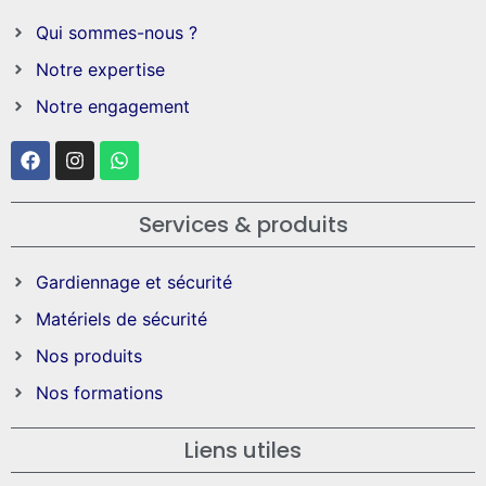
Qui sommes-nous ?
Notre expertise
Notre engagement
Services & produits
Gardiennage et sécurité
Matériels de sécurité
Nos produits
Nos formations
Liens utiles