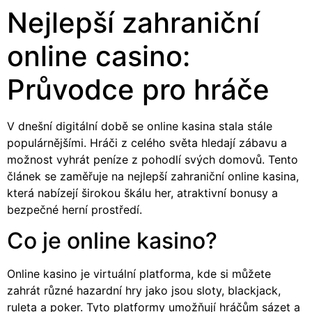
Nejlepší zahraniční
online casino:
Průvodce pro hráče
V dnešní digitální době se online kasina stala stále
populárnějšími. Hráči z celého světa hledají zábavu a
možnost vyhrát peníze z pohodlí svých domovů. Tento
článek se zaměřuje na nejlepší zahraniční online kasina,
která nabízejí širokou škálu her, atraktivní bonusy a
bezpečné herní prostředí.
Co je online kasino?
Online kasino je virtuální platforma, kde si můžete
zahrát různé hazardní hry jako jsou sloty, blackjack,
ruleta a poker. Tyto platformy umožňují hráčům sázet a