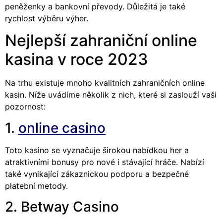
peněženky a bankovní převody. Důležitá je také
rychlost výběru výher.
Nejlepší zahraniční online
kasina v roce 2023
Na trhu existuje mnoho kvalitních zahraničních online
kasin. Níže uvádíme několik z nich, které si zaslouží vaši
pozornost:
1.
online casino
Toto kasino se vyznačuje širokou nabídkou her a
atraktivními bonusy pro nové i stávající hráče. Nabízí
také vynikající zákaznickou podporu a bezpečné
platební metody.
2. Betway Casino