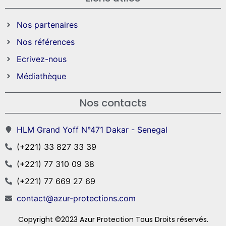
Nos partenaires
Nos références
Ecrivez-nous
Médiathèque
Nos contacts
HLM Grand Yoff N°471 Dakar - Senegal
(+221) 33 827 33 39
(+221) 77 310 09 38
(+221) 77 669 27 69
contact@azur-protections.com
Copyright ©2023 Azur
Protection Tous Droits réservés.