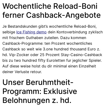
Wochentliche Reload-Boni
ferner Cashback-Angebote
Je Bestandskunden gibt’s wochentliche Reload-Boni,
selbige
Ice Fishing demo
dein Kontoverbindung zyklisch
mit frischem Guthaben zuteilen. Dazu kommen
Cashback-Programme: ten Prozent wochentliches
Cashback so weit wie 3.one hundred thousand Euro z.
hd. Vip-Zocker oder 25 Prozent Stay-Casino-Cashback
bis zu two hundred fifty Euroletten fur jeglicher Spieler.
Auf diese weise holst du dir minimal einen Einzelheit
deiner Verluste retour.
Unser Beruhmtheit-
Programm: Exklusive
Belohnungen z. hd.