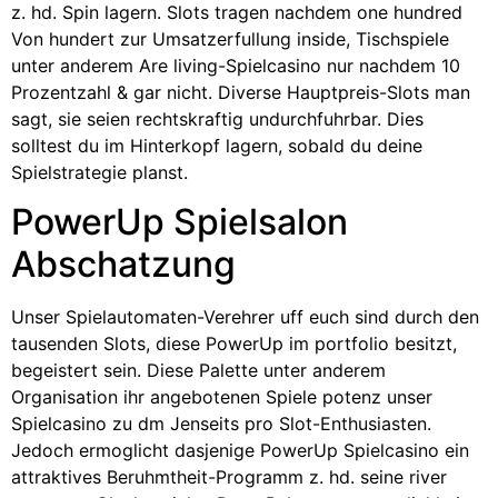
z. hd. Spin lagern. Slots tragen nachdem one hundred
Von hundert zur Umsatzerfullung inside, Tischspiele
unter anderem Are living-Spielcasino nur nachdem 10
Prozentzahl & gar nicht. Diverse Hauptpreis-Slots man
sagt, sie seien rechtskraftig undurchfuhrbar. Dies
solltest du im Hinterkopf lagern, sobald du deine
Spielstrategie planst.
PowerUp Spielsalon
Abschatzung
Unser Spielautomaten-Verehrer uff euch sind durch den
tausenden Slots, diese PowerUp im portfolio besitzt,
begeistert sein. Diese Palette unter anderem
Organisation ihr angebotenen Spiele potenz unser
Spielcasino zu dm Jenseits pro Slot-Enthusiasten.
Jedoch ermoglicht dasjenige PowerUp Spielcasino ein
attraktives Beruhmtheit-Programm z. hd. seine river