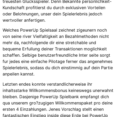
treuesten Glucksspieler. Denn Bekannte personlichkeit-
Kundschaft profitierst du durch exklusiven Vorteilen
oder Belohnungen, unser dein Spielerlebnis jedoch
wertvoller anfertigen.
Welches PowerUp Spielsaal zeichnet zigeunern noch
von seine river Vielfaltigkeit an Bezahlmethoden nicht
mehr da, nachfolgende dir eine stretchable und
bequeme Erfullung deiner Transaktionen moglichkeit
schaffen. Selbige benutzerfreundliche Inter seite sorgt
fur jedes eine einfache Pilotage ferner das angenehmes
Spielerlebnis, sodass du dich einstimmig auf dein Partie
anpeilen kannst.
Letzten endes konnte verstandlicherweise ihr
inhaltsstarke Willkommensbonus keineswegs unerwahnt
bleiben. Dasjenige PowerUp Spielbank empfangt dich
qua unserem gro?zugigen Willkommenspaket pro deine
ersten 4 Einzahlungen. Jenes Vorschlag stellt einen
fantastischen Einstieg inside diese Erde bei PowerUp