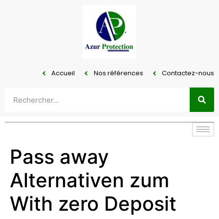
Accueil
Nos références
Contactez-nous
Pass away
Alternativen zum
With zero Deposit