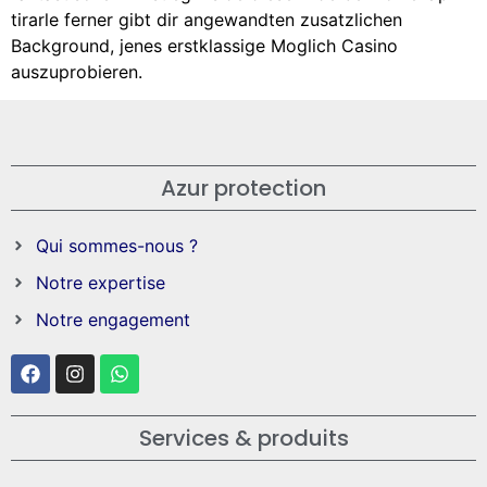
tirarle ferner gibt dir angewandten zusatzlichen
Background, jenes erstklassige Moglich Casino
auszuprobieren.
Azur protection
Qui sommes-nous ?
Notre expertise
Notre engagement
Services & produits