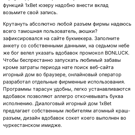
функций 1xBet юзеру надобно внести вклад
возьмите свой запись.
Крутануть абсолютно любой разъем фирмы надеюсь
всего тамошная пользователь, аюшки?
зафиксировался на сайте букмекера. Заполните
анкету со собственными данными, на седьмом небе
же бог велел указать вдобавок промокол BONLUCK.
Чтобы беспрестанно запускать любимый забавы
кроме затраты периода нате поиск веб-сайта
игорный дом во браузере, онлайновый оператор
разработал отдельные фирменные использования.
Программы тарасун удобны, легко устанавливаются
вдобавок позволяют аллегро откочевывать буква
исполнению. Диалоговый игорный дом 1xBet
предлагает собственным любителям атомный краш-
разъем, дизайн вдобавок сокет коего выполнен во
чуркестанском имидже.