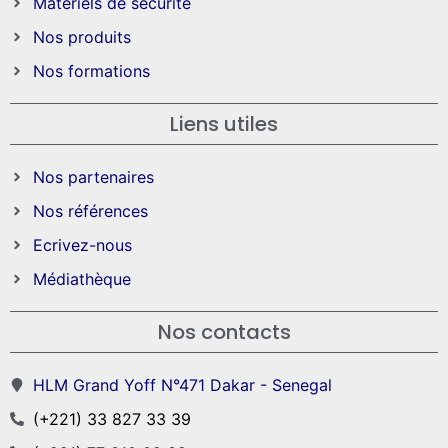
Matériels de sécurité
Nos produits
Nos formations
Liens utiles
Nos partenaires
Nos références
Ecrivez-nous
Médiathèque
Nos contacts
HLM Grand Yoff N°471 Dakar - Senegal
(+221) 33 827 33 39