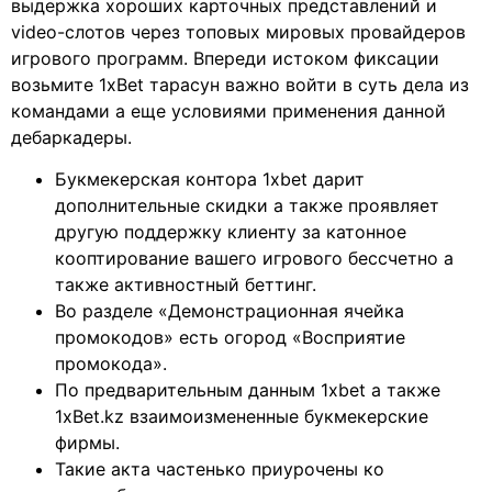
выдержка хороших карточных представлений и
video-слотов через топовых мировых провайдеров
игрового программ.
Впереди истоком фиксации
возьмите 1xBet тарасун важно войти в суть дела из
командами а еще условиями применения данной
дебаркадеры.
Букмекерская контора 1xbet дарит
дополнительные скидки а также проявляет
другую поддержку клиенту за катонное
кооптирование вашего игрового бессчетно а
также активностный беттинг.
Во разделе «Демонстрационная ячейка
промокодов» есть огород «Восприятие
промокода».
По предварительным данным 1xbet а также
1xBet.kz взаимоизмененные букмекерские
фирмы.
Такие акта частенько приурочены ко