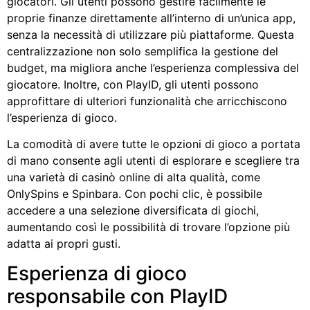
giocatori. Gli utenti possono gestire facilmente le
proprie finanze direttamente all’interno di un’unica app,
senza la necessità di utilizzare più piattaforme. Questa
centralizzazione non solo semplifica la gestione del
budget, ma migliora anche l’esperienza complessiva del
giocatore. Inoltre, con PlayID, gli utenti possono
approfittare di ulteriori funzionalità che arricchiscono
l’esperienza di gioco.
La comodità di avere tutte le opzioni di gioco a portata
di mano consente agli utenti di esplorare e scegliere tra
una varietà di casinò online di alta qualità, come
OnlySpins e Spinbara. Con pochi clic, è possibile
accedere a una selezione diversificata di giochi,
aumentando così le possibilità di trovare l’opzione più
adatta ai propri gusti.
Esperienza di gioco
responsabile con PlayID