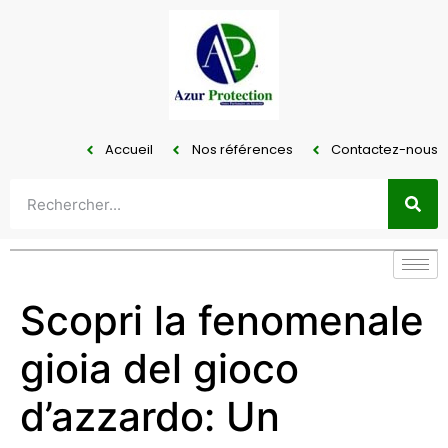
Accueil
Nos références
Contactez-nous
Scopri la fenomenale
gioia del gioco
d’azzardo: Un