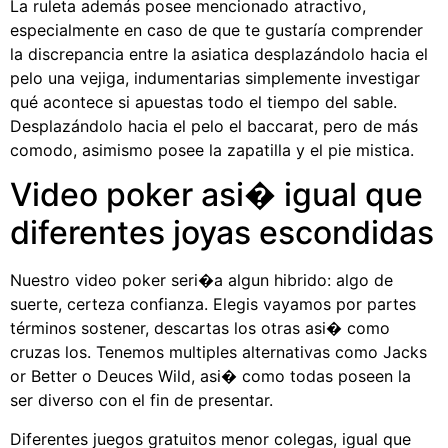
La ruleta además posee mencionado atractivo,
especialmente en caso de que te gustaría comprender
la discrepancia entre la asiatica desplazándolo hacia el
pelo una vejiga, indumentarias simplemente investigar
qué acontece si apuestas todo el tiempo del sable.
Desplazándolo hacia el pelo el baccarat, pero de más
comodo, asimismo posee la zapatilla y el pie mistica.
Video poker asi� igual que
diferentes joyas escondidas
Nuestro video poker seri�a algun hibrido: algo de
suerte, certeza confianza. Elegis vayamos por partes
términos sostener, descartas los otras asi� como
cruzas los. Tenemos multiples alternativas como Jacks
or Better o Deuces Wild, asi� como todas poseen la
ser diverso con el fin de presentar.
Diferentes juegos gratuitos menor colegas, igual que