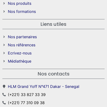
Nos produits
Nos formations
Liens utiles
Nos partenaires
Nos références
Ecrivez-nous
Médiathèque
Nos contacts
HLM Grand Yoff N°471 Dakar - Senegal
(+221) 33 827 33 39
(+221) 77 310 09 38