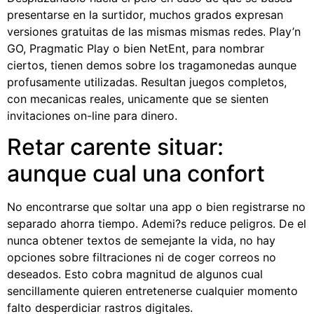
presentarse en la surtidor, muchos grados expresan
versiones gratuitas de las mismas mismas redes. Play’n
GO, Pragmatic Play o bien NetEnt, para nombrar
ciertos, tienen demos sobre los tragamonedas aunque
profusamente utilizadas. Resultan juegos completos,
con mecanicas reales, unicamente que se sienten
invitaciones on-line para dinero.
Retar carente situar:
aunque cual una confort
No encontrarse que soltar una app o bien registrarse no
separado ahorra tiempo. Ademi?s reduce peligros. De el
nunca obtener textos de semejante la vida, no hay
opciones sobre filtraciones ni de coger correos no
deseados. Esto cobra magnitud de algunos cual
sencillamente quieren entretenerse cualquier momento
falto desperdiciar rastros digitales.