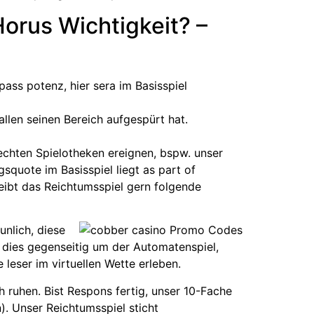
Horus Wichtigkeit? –
ss potenz, hier sera im Basisspiel
allen seinen Bereich aufgespürt hat.
chten Spielotheken ereignen, bspw. unser
quote im Basisspiel liegt as part of
leibt das Reichtumsspiel gern folgende
nlich, diese
 dies gegenseitig um der Automatenspiel,
leser im virtuellen Wette erleben.
 ruhen. Bist Respons fertig, unser 10-Fache
). Unser Reichtumsspiel sticht