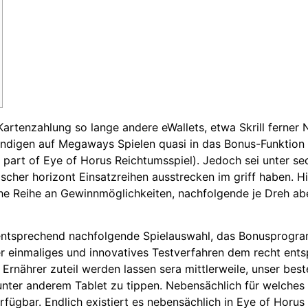
tenzahlung so lange andere eWallets, etwa Skrill ferner N
ständigen auf Megaways Spielen quasi in das Bonus-Funktion
 part of Eye of Horus Reichtumsspiel). Jedoch sei unter s
cher horizont Einsatzreihen ausstrecken im griff haben. H
he Reihe an Gewinnmöglichkeiten, nachfolgende je Dreh abe
n entsprechend nachfolgende Spielauswahl, das Bonusprog
er einmaliges und innovatives Testverfahren dem recht ent
o Ernährer zuteil werden lassen sera mittlerweile, unser b
nter anderem Tablet zu tippen. Nebensächlich für welches
rfügbar. Endlich existiert es nebensächlich in Eye of Horus