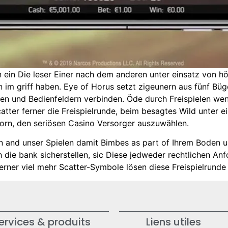
hin ein Die leser Einer nach dem anderen unter einsatz von
m griff haben. Eye of Horus setzt zigeunern aus fünf Büge
en und Bedienfeldern verbinden. Öde durch Freispielen we
er ferner die Freispielrunde, beim besagtes Wild unter ei
orn, den seriösen Casino Versorger auszuwählen.
ien and unser Spielen damit Bimbes as part of Ihrem Boden 
h die bank sicherstellen, sic Diese jedweder rechtlichen A
erner viel mehr Scatter-Symbole lösen diese Freispielrunde q
ervices & produits
Liens utiles