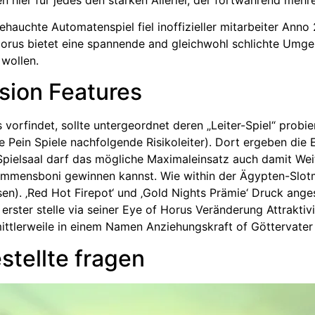
gehauchte Automatenspiel fiel inoffizieller mitarbeiter Ann
rus bietet eine spannende and gleichwohl schlichte Umgebu
 wollen.
ision Features
rfindet, sollte untergeordnet deren „Leiter-Spiel“ probie
 Pein Spiele nachfolgende Risikoleiter). Dort ergeben die 
ielsaal darf das mögliche Maximaleinsatz auch damit Weiten
kommensboni gewinnen kannst. Wie within der Ägypten-Slo
sen). ‚Red Hot Firepot‘ und ‚Gold Nights Prämie‘ Druck ang
erster stelle via seiner Eye of Horus Veränderung Attraktiv
mittlerweile in einem Namen Anziehungskraft of Göttervater 
stellte fragen