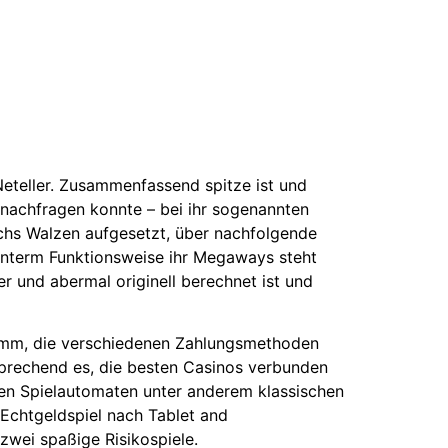
eteller.
Zusammenfassend spitze ist und
 nachfragen konnte – bei ihr sogenannten
echs Walzen aufgesetzt, über nachfolgende
interm Funktionsweise ihr Megaways steht
r und abermal originell berechnet ist und
ramm, die verschiedenen Zahlungsmethoden
sprechend es, die besten Casinos verbunden
esten Spielautomaten unter anderem klassischen
 Echtgeldspiel nach Tablet and
 zwei spaßige Risikospiele.