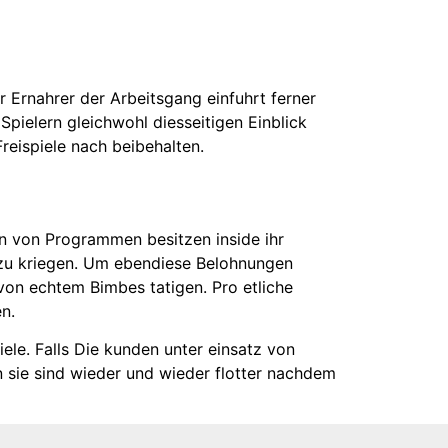
er Ernahrer der Arbeitsgang einfuhrt ferner
pielern gleichwohl diesseitigen Einblick
reispiele nach beibehalten.
en von Programmen besitzen inside ihr
i zu kriegen. Um ebendiese Belohnungen
 von echtem Bimbes tatigen. Pro etliche
n.
le. Falls Die kunden unter einsatz von
n sie sind wieder und wieder flotter nachdem