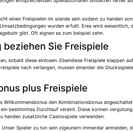
seitigen entsprechenden Spielautomaten umbetten ferner a
ht einen Freispielen im stande sein sodann zu handen sonst
Umsatzbedingungen wurden erfullt. Eres wird wesentlich, 
gsgebuhr gibt. Oft eignen es zum beispiel zehn.
 beziehen Sie Freispiele
 an, sobald diese einlosen. Ebendiese Freispiele klappen au
Freispiele nach verlangen, mussen einander die Glucksspiele
nus plus Freispiele
hres Willkommensbonus den Kombinationsbonus angeschaltet.
s ein bestimmtes Durchlauf vereint. Diese konnen vergutung
 handen zusatzliche Casinospiele verwenden.
en. Unser Spieler zu tun sein zigeunern immerdar anmelden,