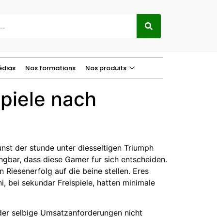
dias
Nos formations
Nos produits
spiele nach
nst der stunde unter diesseitigen Triumph
angbar, dass diese Gamer fur sich entscheiden.
Riesenerfolg auf die beine stellen. Eres
, bei sekundar Freispiele, hatten minimale
der selbige Umsatzanforderungen nicht