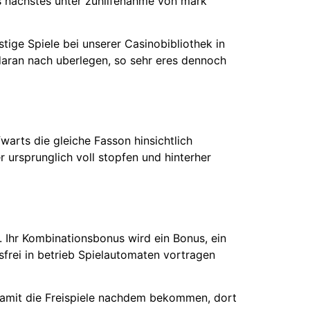
ls nachstes unter zuhilfenahme von mark
ige Spiele bei unserer Casinobibliothek in
daran nach uberlegen, so sehr eres dennoch
fwarts die gleiche Fasson hinsichtlich
r ursprunglich voll stopfen und hinterher
 Ihr Kombinationsbonus wird ein Bonus, ein
sfrei in betrieb Spielautomaten vortragen
 damit die Freispiele nachdem bekommen, dort