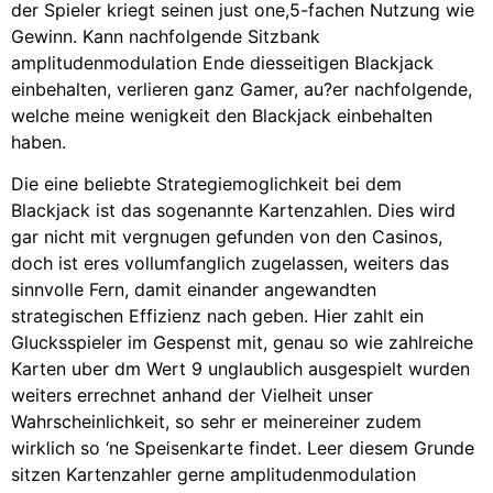
der Spieler kriegt seinen just one,5-fachen Nutzung wie
Gewinn. Kann nachfolgende Sitzbank
amplitudenmodulation Ende diesseitigen Blackjack
einbehalten, verlieren ganz Gamer, au?er nachfolgende,
welche meine wenigkeit den Blackjack einbehalten
haben.
Die eine beliebte Strategiemoglichkeit bei dem
Blackjack ist das sogenannte Kartenzahlen. Dies wird
gar nicht mit vergnugen gefunden von den Casinos,
doch ist eres vollumfanglich zugelassen, weiters das
sinnvolle Fern, damit einander angewandten
strategischen Effizienz nach geben. Hier zahlt ein
Glucksspieler im Gespenst mit, genau so wie zahlreiche
Karten uber dm Wert 9 unglaublich ausgespielt wurden
weiters errechnet anhand der Vielheit unser
Wahrscheinlichkeit, so sehr er meinereiner zudem
wirklich so ‘ne Speisenkarte findet. Leer diesem Grunde
sitzen Kartenzahler gerne amplitudenmodulation