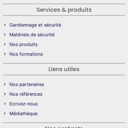
Services & produits
Gardiennage et sécurité
Matériels de sécurité
Nos produits
Nos formations
Liens utiles
Nos partenaires
Nos références
Ecrivez-nous
Médiathèque