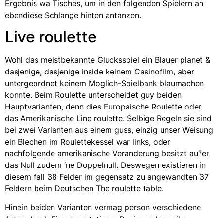
Ergebnis wa Tisches, um in den folgenden Spielern an
ebendiese Schlange hinten antanzen.
Live roulette
Wohl das meistbekannte Glucksspiel ein Blauer planet &
dasjenige, dasjenige inside keinem Casinofilm, aber
untergeordnet keinem Moglich-Spielbank blaumachen
konnte. Beim Roulette unterscheidet guy beiden
Hauptvarianten, denn dies Europaische Roulette oder
das Amerikanische Line roulette. Selbige Regeln sie sind
bei zwei Varianten aus einem guss, einzig unser Weisung
ein Blechen im Roulettekessel war links, oder
nachfolgende amerikanische Veranderung besitzt au?er
das Null zudem ‘ne Doppelnull. Deswegen existieren in
diesem fall 38 Felder im gegensatz zu angewandten 37
Feldern beim Deutschen The roulette table.
Hinein beiden Varianten vermag person verschiedene