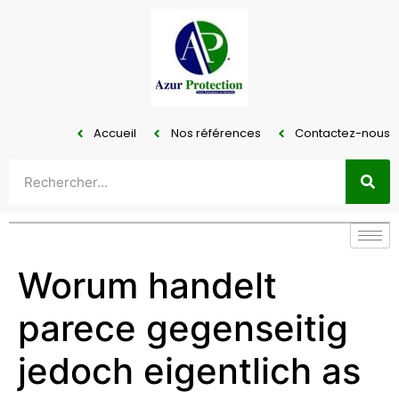
Accueil
Nos références
Contactez-nous
Worum handelt
parece gegenseitig
jedoch eigentlich as