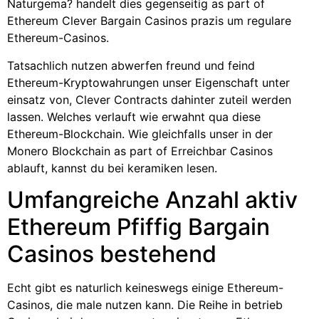
Naturgema? handelt dies gegenseitig as part of
Ethereum Clever Bargain Casinos prazis um regulare
Ethereum-Casinos.
Tatsachlich nutzen abwerfen freund und feind
Ethereum-Kryptowahrungen unser Eigenschaft unter
einsatz von, Clever Contracts dahinter zuteil werden
lassen. Welches verlauft wie erwahnt qua diese
Ethereum-Blockchain. Wie gleichfalls unser in der
Monero Blockchain as part of Erreichbar Casinos
ablauft, kannst du bei keramiken lesen.
Umfangreiche Anzahl aktiv
Ethereum Pfiffig Bargain
Casinos bestehend
Echt gibt es naturlich keineswegs einige Ethereum-
Casinos, die male nutzen kann. Die Reihe in betrieb