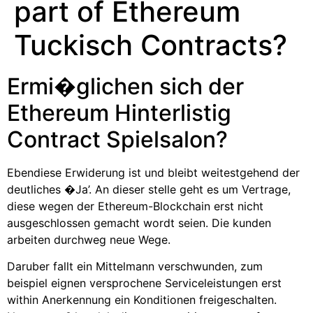
part of Ethereum
Tuckisch Contracts?
Ermi�glichen sich der
Ethereum Hinterlistig
Contract Spielsalon?
Ebendiese Erwiderung ist und bleibt weitestgehend der
deutliches �Ja’. An dieser stelle geht es um Vertrage,
diese wegen der Ethereum-Blockchain erst nicht
ausgeschlossen gemacht wordt seien. Die kunden
arbeiten durchweg neue Wege.
Daruber fallt ein Mittelmann verschwunden, zum
beispiel eignen versprochene Serviceleistungen erst
within Anerkennung ein Konditionen freigeschalten.