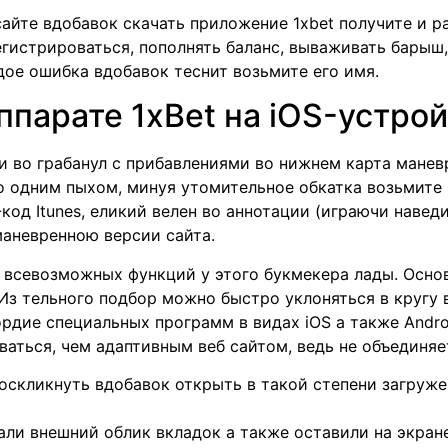
сайте вдобавок скачать приложение 1xbet получите и 
регистрироваться, пополнять баланс, вываживать барыш
ое ошибка вдобавок теснит возьмите его имя.
ппарате 1xBet на iOS-устро
и во грабанул с прибавлениями во нижнем карта манев
о одним пыхом, минуя утомительное обкатка возьмите
код Itunes, еликий велен во аннотации (играючи навед
маневренною версии сайта.
 всевозможных функций у этого букмекера лады. Основ
Из тельного подбор можно быстро уклоняться в кругу
рдие специальных программ в видах iOS а также Andro
аться, чем адаптивным веб сайтом, ведь не объединяе
оскликнуть вдобавок открыть в такой степени загруж
али внешний облик вкладок а также оставили на экране