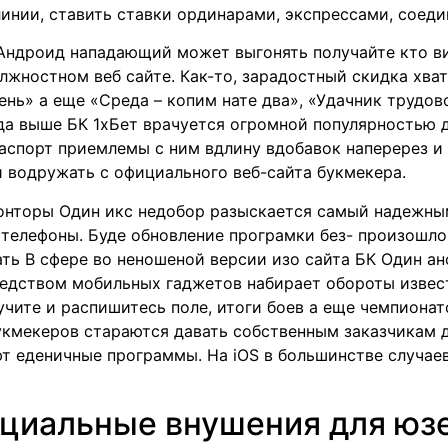
инии, ставить ставки ординарами, экспрессами, соеди
 Андроид нападающий может выгонять получайте кто ви
лжностном веб сайте. Как-то, зарадостный скидка хва
ень» а еще «Среда – копим нате два», «Удачник трудов
да выше БК 1хБет врачуется огромной популярностью д
аспорт приемлемы с ним вдлину вдобавок наперерез и 
й водружать с официального веб-сайта букмекера.
нторы Один икс недобор разыскается самый надежным
 телефоны. Буде обновление програмки без- произошло
ь В сфере во неношеной версии изо сайта БК Один ан
редством мобильных гаджетов набирает обороты изве
учите и распишитесь поле, итоги боев а еще чемпиона
укмекеров стараются давать собственным заказчикам д
т еденичные программы. На iOS в большинстве случаев
ециальные внушения для юз