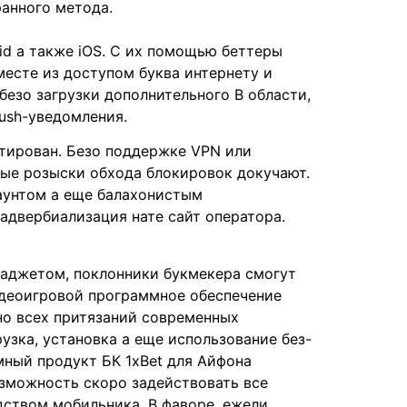
ранного метода.
id а также iOS. С их помощью беттеры
месте из доступом буква интернету и
безо загрузки дополнительного В области,
ush-уведомления.
нтирован. Безо поддержке VPN или
ные розыски обхода блокировок докучают.
аунтом а еще балахонистым
адвербиализация нате сайт оператора.
аджетом, поклонники букмекера смогут
Видеоигровой программное обеспечение
о всех притязаний современных
рузка, установка а еще использование без-
ный продукт БК 1xBet для Айфона
озможность скоро задействовать все
дством мобильника. В фаворе, ежели