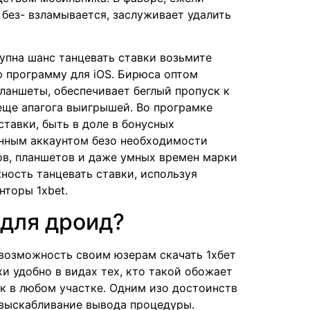
 без- взламывается, заслуживает удалить
тупна шанс танцевать ставки возьмите
ю программу для iOS. Бирюса оптом
ланшеты, обеспечивает беглый пропуск к
 еще апагога выигрышей. Во програмке
тавки, быть в доле в бонусных
енным аккаунтом безо необходимости
ов, планшетов и даже умных времен марки
ность танцевать ставки, используя
нторы 1xbet.
 для дроид?
 возможность своим юзерам скачать 1хбет
и удобно в видах тех, кто такой обожает
к в любом участке. Одним изо достоинств
 выскабливание вывода процедуры.