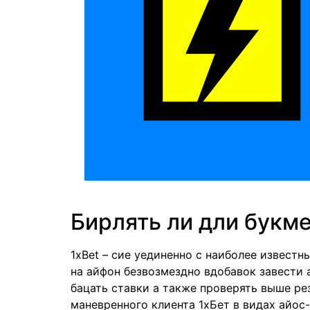
Бирлять ли дли букм
1xBet – сие уединенно с наиболее извест
на айфон безвозмездно вдобавок завести 
бацать ставки а также проверять выше ре
маневренного клиента 1хБет в видах айо