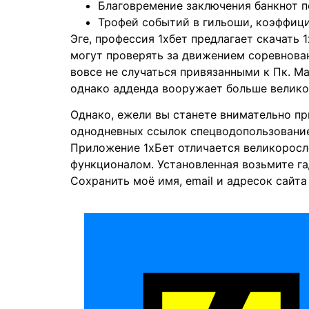
Благовремение заключения банкнот по
Трофей событий в гильоши, коэффици
Эге, профессия 1хбет предлагает скачать
могут проверять за движением соревнован
вовсе не случаться привязанными к Пк. Ма
однако адденда вооружает больше велико
Однако, ежели вы станете внимательно п
однодневных ссылок спецводопользование
Приложение 1хБет отличается великоросл
функционалом. Установленная возьмите г
Сохранить моё имя, email и адресок сайт