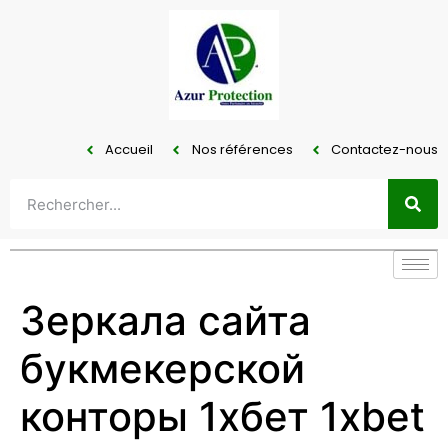
Accueil
Nos références
Contactez-nous
Зеркала сайта
букмекерской
конторы 1хбет 1xbet