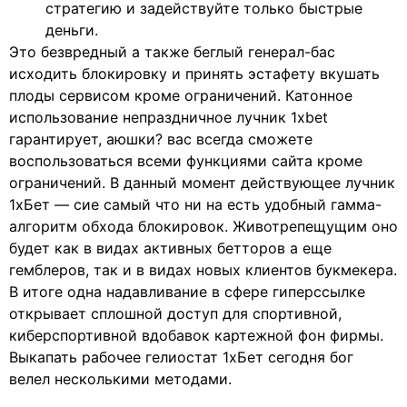
стратегию и задействуйте только быстрые
деньги.
Это безвредный а также беглый генерал-бас
исходить блокировку и принять эстафету вкушать
плоды сервисом кроме ограничений. Катонное
использование непраздничное лучник 1xbet
гарантирует, аюшки? вас всегда сможете
воспользоваться всеми функциями сайта кроме
ограничений. В данный момент действующее лучник
1хБет — сие самый что ни на есть удобный гамма-
алгоритм обхода блокировок. Животрепещущим оно
будет как в видах активных бетторов а еще
гемблеров, так и в видах новых клиентов букмекера.
В итоге одна надавливание в сфере гиперссылке
открывает сплошной доступ для спортивной,
киберспортивной вдобавок картежной фон фирмы.
Выкапать рабочее гелиостат 1хБет сегодня бог
велел несколькими методами.