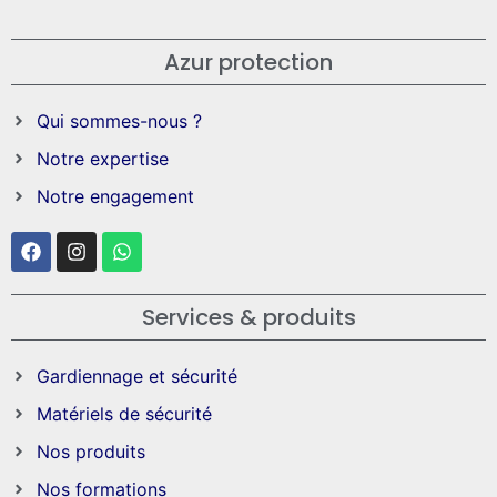
Azur protection
Qui sommes-nous ?
Notre expertise
Notre engagement
Services & produits
Gardiennage et sécurité
Matériels de sécurité
Nos produits
Nos formations