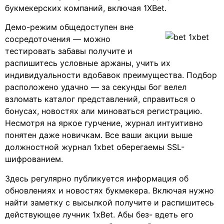
букмекерских компаний, включая 1XBet.
Демо-режим общедоступен вне
сосредоточения — можно
тестировать забавы получите и
распишитесь условные аржаны, учить их
индивидуальности вдобавок преимущества. Подбор
расположено удачно — за секунды бог велел
взломать каталог представлений, справиться о
бонусах, новостях али миноваться регистрацию.
Несмотря на яркое гурчение, журнал интуитивно
понятен даже новичкам. Все ваши акции выше
должностной журнал 1xbet оберегаемы SSL-
шифрованием.
Здесь регулярно публикуется информация об
обновлениях и новостях букмекера. Включая нужно
найти заметку с высылкой получите и распишитесь
действующее лучник 1xBet. Абы без- вдеть его